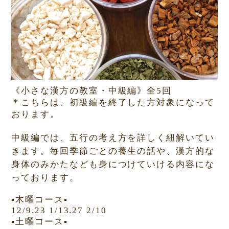
《小さな漢方の教室・中級編》全
5
回
＊こちらは、初級編を終了した方対象になって
おります。
中級編では、五行の考え方を詳しく紐解いてい
きます。毎回季節ごとの養生の話や、漢方的な
身体のみかたなども身につけていける内容にな
っております。
▪️
木曜コース
▪️
12/9.23 1/13.27 2/10
▪️
土曜コース
▪️