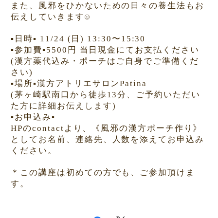
また、風邪をひかないための日々の養生法もお
伝えしていきます
☺︎
▪️
日時
▪️
11/24 (日) 13:30〜15:30
▪️
参加費
▪️
5500
円
当日現金にてお支払ください
(
漢方薬代込み・ポーチはご自身でご準備くだ
さい
)
▪️
場所
▪️
漢方アトリエサロン
Patina
(
茅ヶ崎駅南口から徒歩
13
分、ご予約いただい
た方に詳細お伝えします
)
▪️
お申込み
▪️
HP
の
contact
より、《風邪の漢方ポーチ作り》
としてお名前、連絡先、人数を添えてお申込み
ください。
＊この講座は初めての方でも、ご参加頂けま
す。