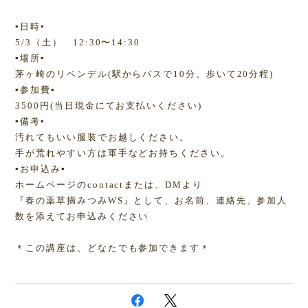
▪️日時▪️
5/3（土） 12:30〜14:30
▪️場所▪️
茅ヶ崎のリベンデル(駅からバスで10分、歩いて20分程)
▪️参加費▪️
3500円(当日現金にてお支払いください)
▪️備考▪️
汚れてもいい服装でお越しください。
手が荒れやすい方は軍手などお持ちください。
▪️お申込み▪️
ホームページのcontactまたは、DMより
『春の薬草摘みつみWS』として、お名前、連絡先、参加人
数を添えてお申込みください
＊この講座は、どなたでも参加できます＊